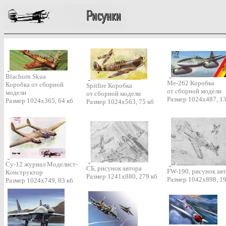
Blacburn Skua
Me-262 Коробка
Коробка от сборной
Spitfire Коробка
от сборной модели
модели
от сборной модели
Размер 1024х487, 13
Размер 1024х365, 64 кб
Размер 1024х563, 75 кб
Су-12 журнал Моделист-
СБ, рисунок автора
FW-190, рисунок ав
Конструктор
Размер 1241х880, 279 кб
Размер 1042х898, 19
Размер 1024х749, 83 кб