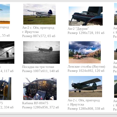
игород
Ан-2 с. Оёк, пригород
Ан
Ан-2 "Даурия"
г. Иркутска
г.
Размер 1296х728, 191 кб
, 55 кб
Размер 887х572, 65 кб
Ра
Ан
Ленские столбы (Якутия)
я
Посадка на три точки
Як
Размер 1024х692, 120 кб
4, 117 кб
Размер 1007х611, 140 кб
Ра
Ан-2 с. Оёк, пригород
Ан
75
Кабина RF-00475
г. Иркутска
г.
2, 334 кб
Размер 1280х856, 372 кб
Размер 1280х808, 338 кб
Ра