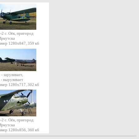
-2 с. Оёк, пригород
 Иркутска
змер 1280х847, 359 кб
 - заруливает,
 - выруливает
змер 1280х717, 302 кб
-2 с. Оёк, пригород
 Иркутска
змер 1280х856, 360 кб