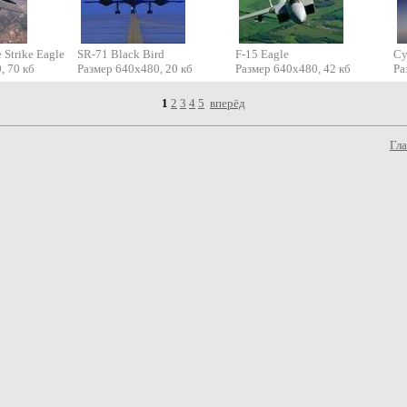
 Strike Eagle
SR-71 Black Bird
F-15 Eagle
Су
, 70 кб
Размер 640х480, 20 кб
Размер 640х480, 42 кб
Ра
1
2
3
4
5
вперёд
Гла