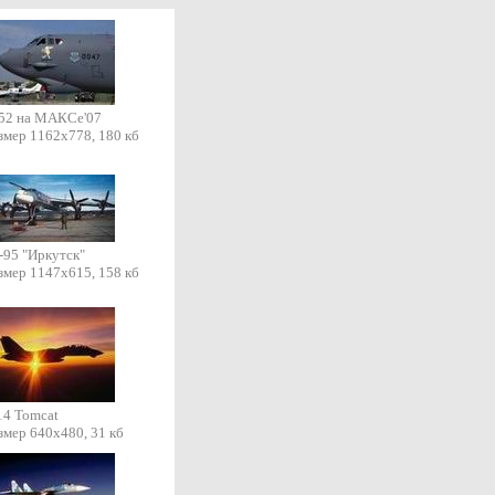
52 на МАКСе'07
змер 1162х778, 180 кб
-95 "Иркутск"
змер 1147х615, 158 кб
14 Tomcat
змер 640х480, 31 кб