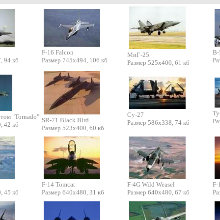
F-16 Falсon
B-
МиГ-25
, 94 кб
Размер 745х494, 106 кб
Ра
Размер 525х400, 61 кб
Ту
Су-27
ртом "Tornado"
SR-71 Black Bird
Ра
Размер 586х338, 74 кб
, 42 кб
Размер 523x400, 60 кб
F-14 Tomcat
F-4G Wild Weasel
F-
, 45 кб
Размер 640х480, 31 кб
Размер 640х480, 67 кб
Ра