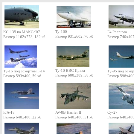
Ту-160
KC-135 на МАКСе'07
F4 Phantom
Размер 931х602, 70 кб
Размер 1162х778, 182 кб
Размер 740х497
Ту-16 ВВС Ирака
Ту-16 под эскортом F-14
Ту-95 под эско
Размер 600х389, 58 кб
Размер 593х400, 59 кб
Размер 598х400
F/A-18
AV-8B Harrier II
Су-27
Размер 640х480, 22 кб
Размер 640х480, 51 кб
Размер 640х480