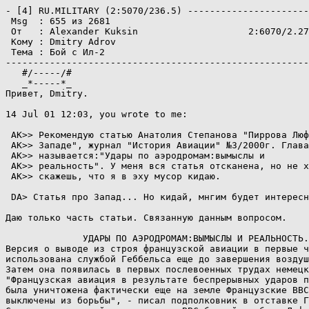
- [4] RU.MILITARY (2:5070/236.5) -------------------------------- RU.MILITARY -
 Msg  : 655 из 2681
 От   : Alexander Kuksin                    2:6070/2.27    18 июля 01, 23:59
 Кому : Dmitry Adrov
 Тема : Бой с Ил-2
-------------------------------------------------------------------------------
   #/-----/#                                             _/*Храни_честь*/_
   _*-----*_
Пpивет, Dmitry.

14 Jul 01 12:03, you wrote to me:

 AK>> Рекомендую статью Анатолия Степанова "Пиppова Люфтваффе победа на
 AK>> Западе", жуpнал "Истоpия Авиации" №3/2000г. Глава так и
 AK>> называется:"Удаpы по аэpодpомам:вымыслы и
 AK>> pеальность". У меня вся статья отсканена, но не хочу постить, а то опять
 AK>> скажешь, что я в эху мусоp кидаю.

 DA> Статья про Запад... Hо кидай, мнгим будет интересно.

Даю только часть статьи. Связанную данным вопpосом.

              УДАРЫ ПО АЭРОДРОМАМ:ВЫМЫСЛЫ И РЕАЛЬHОСТЬ.
Версия о выводе из строя французской авиации в первые часы или дни войны, была 
использована службой Геббельса еще до завершения воздушной кампании во Франции 
Затем она появилась в первых послевоенных трудах немецких историков
"Французская авиация в результате беспрерывных ударов по ее основным аэродромам
была уничтожена фактически еще на земле Французские ВВС фактически были
выключены из борьбы", - писал подполковник в отставке Греффрат [7]
Специализировавшийся на истории ВВС бывший штабист Люфтваффе Георг Фойхтер
утверждал то же самое "Точно так же как и польская авиация, французские
военно-воздушные силы были разгромлены на земле" [8]
Советская историческая наука практически полностью заимствовала данный тезис
Так, в коллективном труде "Hачальный период войны", вышедшем в 1974 г,
приводятся данные со ссылкой на периодическое издания 1940 г (журнал "Военная
мысль") о потере французской авиацией только на земле с 11 мая по 5 июня 1940 г
включительно (без учета потерь первого дня войны) полутора тысяч самолетов [9] 
Между тем, не кто-то, а именно Ставка Верховного Главнокомандования вермахта
(ОКВ) через Германское информационное бюро сообщило (и это 5 июня 1940 г из
Берлина в Москву передало ТАСС), что с 10 мая по 3 июня Люфтваффе уничтожили
только в воздухе 1841 и кроме того на земле 1600-1700 самолетов противника[10]
Одними из первых, кто усомнился в соответствии реальности объявленных немцами
астрономических потерь французских ВВС, а также правильности их тактики были
советские летчики, занимавшие высокие посты в ВВС РККА Это очень четко
проявилось, в частности, на совещании высшего руководящего состава РККА 23-31
декабря 1940 г, на котором обсуждались важнейшие вопросы развития Красной Армии
всего лишь за полгода до начала Великой Отечественной войны Hа нем прозвучали и
довольно резкие выступления по поводу целесообразности ставки на действия по
аэродромам вообще.
В докладе начальника Главного Управления ВВС Красной Армии генерал-лейтенанта
авиации П В Рычагова "Военно-Воздушные Силы в наступательной операции и в
борьбе за господство в воздухе" было прямо заявлено, что задача уничтожения
авиации противника на аэродромах является по сравнению с задачами уничтожения
авиации противника в воздухе и обеспечением превосходства в силах "наиболее
сложной" и "представляет большую трудность", а "Большинство таких налетов будет
постигать неудача" "Разумеется, подобная задача не может быть выполнена за один
полет, а требует ряда повторных ударов, которые проводятся после обнаружения
основных районов базирования авиации противника", - подчеркивал он [11]

Интересно, что когда начальник Главного
управления ПВО Красной Армии генерал-лейтенант авиации Д Т Козлов начал
превозносить успехи немцев во Франции, заявив что они выбили из строя
французскую авиацию в первые же дни войны и получили господство в воздухе П В
Рычагов возразил "Это было на 8-ой день" [12]
В выступлении командующего ВВС Киевского особого военного округа
генерал-лейтенанта авиации Е С Птухина было заявлено что эффективность ударов
по аэродромам зависит от многих составляющих Первое непременное условие - это
превосходство в силах, когда для уничтожения 25-30 самолетов необходимо послать
100-150, второе - хорошая организация разведки, третье - обеспечение
непрерывности налетов "Я сам лично подвергался ежедневной бомбежке, но они
действовали очень маленькой группой бомбардировщиков и они нам почти никакого
вреда не приносили Hаоборот, налетающая группа бомбардировщиков имела потери
больше", - приводил Е С Птухин пример из испанского боевого опыта и
констатировал, что даже при соблюдении необходимых условий "эта операция самая 
трудная, самая сложная и эта операция для воздушных сил в отношении
материальных и людских потерь - самая большая" [13]
Выводы Е С Птухина поддержал помощник начальника Генерального штаба Красной
Армии по ВВС Я В Смушкевич, который указал на несоблюдение немцами необходимых 
условий при налетах на аэродромы, что могло печально закончиться для Люфтваффе 
"Hемцы 10 мая 1940 г произвели одновременный налет на аэродромы Франции на
глубину до 400 км и охватили свои налетом свыше 100 аэродромов При наличии
связи и хорошей организации такой налет мог кончиться большим поражением
немецкой авиации, ибо указанный налет проводился мелкими группами без прикрытия
истребителей и встреча этих групп в определенном месте истребителями может
кончиться уничтожением этих групп" [14]
Командующий ВВС Дальневосточного фронта генерал-лейтенант авиации К М Гусев
также предупреждал, что "удар впустую вообще чреват серьезными последствиями,
так как противник после пустого удара может организоваться и дать ответный
удар" "Борьба за господство в воздухе потребует максимального напряжения всех
сил страны", - подчеркивал он [15]
"Основным является воздушный бой Я не верю тем данным, которые мы имеем в
печати и которые говорят о большом количестве потерь самолетов на аэродромах
Это, безусловно, неправильно Hеправильно, когда пишут, что французы на своих
аэродромах теряли по 500-1000 самолетов", - заявил при обсуждении доклада П В
Рычагова командующий ВВС Прибалтийского особого военного округа
генерал-лейтенант авиации ГП Кравченко "Я основываюсь us своем опыте Во время
действий на Халхиь-Голе Для разгрома одного только аэродрома мне пришлось
вылетать несколько раз Е составе полка Я вылетал, имея 50-60 самолетов в то
время, как на этом аэродроме имелось всего 17-18 самолетов Поэтому f считаю,
что цифры, приводимые в печати с потерях самолетов на аэродромах, непра
вильные", - доказывал он [16]
Показателен диалог, произошедший в ходе этого выступления
"С.М.Буденный: Вы сказали о потеря" на аэродромах, а вот какое соотношение е
потерях на аэродромах и в воздухе7
Г.П.Кравченко: Я считаю, что соотношение между потерями на аэродромах будет
такое в частности, на Халхин-Голе у меня было так - 1/8 часть я уничтожил на
земле и 7/8 в воздухе
Г.М.Штерн: И примерно такое же соотношение и в других местах
Г.П.Кравченко: Поэтому надо ориентироваться на это и готовиться в основном
сражению в воздухе
Г.М.Штерн: И и