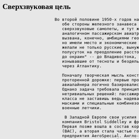
Сверхзвуковая цель
                     Во второй половине 1950-х годов на вооружение армий по 
                        обе стороны железного занавеса поступили тяжелые 
                        сверхзвуковые самолеты, и тут же возникла потребность в 
                        аналогичном пассажирском авиатранспорте. Она была 
                        вызвана, конечно, амбициями геополитических соперников, 
                        но имели место и экономические соображения: быстрой езды 
                        желали не только русские, вынужденные тратить более 
                        полусуток на преодоление расстояния "от Москвы до самых 
                        до окраин" -- до Владивостока, но и жители Запада, 
                        изнывавшие от тесноты и безделья в восьмичасовых полетах 
                        через Атлантику. 

                        Поначалу творческая мысль конструкторов двигалась по 
                        проторенной дорожке: первые проекты сверхзвукового 
                        авиалайнера логично базировались на военных аналогах. 
                        Однако задача требовала принципиально новых, 
                        нетривиальных решений: пассажиров в салоне первого 
                        класса не заставишь ведь надевать шлемы с кислородными 
                        масками и специальные комбинезоны, в которых щеголяли 
                        военные летчики. 

                         В Западной Европе свои усилия объединили английская 
                        компания Bristol Siddelley и французская Sud Aviation. 
                        Первая позже вошла в состав корпорации British Airways 
                        (BAC), а вторая стала частью государственного 
                        предприятия AeroSpecial. Англо-французский проект 
                        трансатлантического лайнера, рассчитанного на 120-140 
                        мест, с крейсерской скоростью 2М ("два маха" -- 
                        удвоенная скорость звука) и дальностью полета 6-6,5 тыс. 
                        км, получил название Concorde ("согласие") в связи с 
                        тем, что согласие относительно его строительства между 
                        правительствами Франции и Великобритании было достигнуто 
                        за рекордно короткий срок. 

                        Ирония заключалась в том, что удачное название, 
                        рожденное в январе 1963 года в семье одного из 
                        руководителей BAC и предложенное для обсуждения 
                        французской стороне, впервые на официальном уровне 
                        прозвучало во время известной речи Шарля де Голля: 
                        французский президент тогда в пух и прах разнес 
                        британские надежды на вхождение в общий рынок. В 
                        качестве примера благотворного двустороннего 
                        сотрудничества (поданного как доказательство того, что в 
                        более широкой интеграции британской экономики в 
                        общеевропейскую нет необходимости) де Голль упомянул 
                        "сверхзвуковой авиалайнер Concorde". Именно так 
                        по-французски -- с латинским "e" на конце. Обиженные 
                        англичане заявили, что их самолеты будут носить имя 
                        Concord, как того требует английское правописание. 
                        Впрочем, эта орфографическая война не продлилась долго: 
                        британцы в конце концов уступили. На демонстрации 
                        первого лайнера в Тулузе в декабре 1967 года британский 
                        министр Тони Бенн заявил, что "это было единственным 
                        серьезным расхождением между партнерами за все время 
                        работы". 

                         В ту пору Франция и Великобритания -- извечные 
                        соперницы -- были готовы к любым компромиссам, лишь бы 
                        оставить позади заокеанских конкурентов. А опасность за 
                        океаном назревала нешуточная: три авиагиганта -- 
                        Lockheed, Boeing и Douglas Aircraft (позднее -- 
                        McDonnell Douglas) независимо друг от друга 
                        разрабатывали проекты куда более продвинутых технически 
                        самолетов, способных на скорости в три "маха" перевозить 
                        до 300 пассажиров на расстояние 7-8 тыс. км! Однако 
                        спустя десятилетие, когда уже поднялись в воздух опытные 
                        англо-французский и советский образцы, в США утратили 
                        интерес к пассажирским "суперсоникам". В прессе 
                        появились материалы, авторы которых убедительно 
                        доказывали, что затраты на производство таких самолетов 
                        никогда не окупятся, что летать на них рискнут только 
                        отчаянные головы, а отрицательное воздействие 
                        сверхзвуковых лайнеров на окружающую среду вообще трудно 
                        переоценить. 

                        Все подсчитав и прослезившись, практичные американцы 
                        прекратили работы над сверхзвуковыми проектами (дальше 
                        всех продвинулся проект Boeing-2707 -- модификация 
                        главного тогда транспортного средства на 
                        трансатлантических трассах Boeing-707) и переключились 
                        на решение иной задачи: постройки дозвукового 
                        лайнера-гиганта. В результате появился B-747, который (в 
                        модификации "300") способен перевозить через океан до 
                        660 человек, что в свое время привело к естественному 
                        увеличению воздушного "трафика" и, соответственно, к 
                        снижению стоимости билетов. 

                        Французов и англичан тоже занимали вопросы 
                        экономического плана (экологические тогда еще не 
                        оказывали существенного влияния на принятие решений), но 
                        не настолько, чтобы устоять перед искушением утереть нос 
                        американским конкурентам. Их советских коллег из ОКБ 
                        Андрея Николаевича Туполева подобные соображения если и 
                        волновали, то в минимальной степени (об этом ниже). 

                         Обгоняя время 

                        Concorde обошелся англичанам и французам недешево. На 
                        разработку проекта оба правительства потратили в общей 
                        сложности 1,134 млрд фунтов стерлингов (примерно $2,26 
                        млрд, что эквивалентно сегодняшним $17 млрд); еще 654 
                        млн фунтов стоила постройка 16 самолетов -- 6 опытных и 
                        10 рейсовых. Себестоимость одного лайнера превысила 
                        запланированные $10 млн в несколько раз. В 1975 году, по 
                        данным British Airways, ц